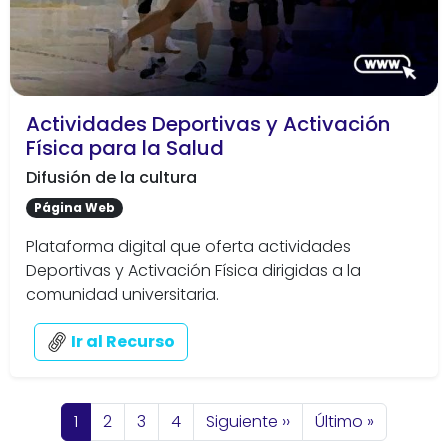
Actividades Deportivas y Activación
Física para la Salud
Difusión de la cultura
Página Web
Plataforma digital que oferta actividades
Deportivas y Activación Física dirigidas a la
comunidad universitaria.
Ir al Recurso
Paginación
Página actual
Página
Página
Página
Siguiente página
Última página
1
2
3
4
Siguiente ››
Último »