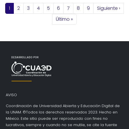
Paginación
Página actual
Página
Página
Página
Página
Página
Página
Página
Página
Siguiente pág
1
2
3
4
5
6
7
8
9
Siguiente ›
Última página
Último »
AVISO
Coordinación de Universidad Abierta y Educación Digital de
la UNAM. ©Todos los derechos reservados 2023. Hecho en
México. Este sitio puede ser reproducido con fines no
lucrativos, siempre y cuando no se mutile, se cite la fuente